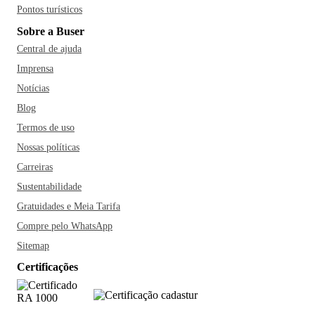
um dia para fazer um passeio de escuna pela Baía também é
Pontos turísticos
uma dica de ouro.
Ah, e você também não pode deixar de
Sobre a Buser
provar as deliciosas comidas típicas da região como, por
Central de ajuda
exemplo, o acarajé, prato mais tradicional da cidade, é
Imprensa
comum você encontrar as famosas baianas com suas
Notícias
barracas no Rio Vermelho ou então provar o Acarajé de
Blog
Cira, eleito por várias vezes o melhor de Salvador. Outras
Termos de uso
comidas típicas e indispensáveis são a moqueca baiana, o
doce de mamão verde, o vatapá e o bobó de camarão; vale a
Nossas políticas
pena visitar os restaurantes Bogary, Confraria das Ostras e
Carreiras
Dona Mariquita. E se quiser se refrescar do calor da cidade,
Sustentabilidade
a Ribeira possui as sorveterias mais tradicionais de Salvador.
Gratuidades e Meia Tarifa
Sorria, você está na Bahia!
Compre pelo WhatsApp
Sitemap
Certificações