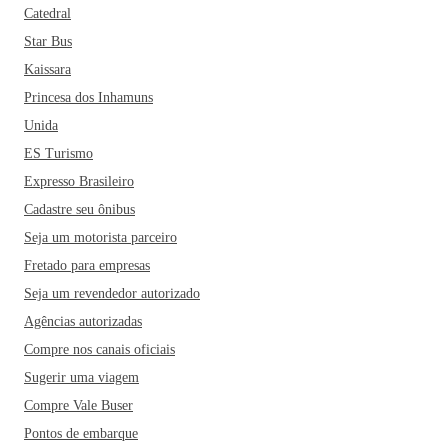
cultural que data da época dos escravos africanos no país e é
Catedral
muito comum encontrar pela cidade grupos de capoeiristas,
Star Bus
com suas manobras e músicas embaladas pelo famoso
Kaissara
berimbau.
Se você está planejando visitar a cidade, pode
Princesa dos Inhamuns
enriquecer o seu roteiro turístico com visitas à Ilha dos
Frades, ao Mercado Modelo - um dos principais cartões-
Unida
postais da cidade -, o Elevador Lacerda - o primeiro do
ES Turismo
Brasil -, o famoso Pelourinho - parada obrigatória do Centro
Expresso Brasileiro
Histórico e Patrimônio Histórico da Humanidade -, a Casa
Cadastre seu ônibus
do Rio Vermelho, o Museu de Arte Moderna da Bahia - com
Seja um motorista parceiro
mais de 2000 obras de famosos pintores brasileiros -, o
Fretado para empresas
Parque da Cidade - local de preservação da Mata Atlântica -,
e a Igreja do Senhor do Bonfim, onde os turista amarram
Seja um revendedor autorizado
suas fitinhas e fazem seus pedidos.
Nem só de monumentos
Agências autorizadas
históricos vive a cidade, Salvador também oferece inúmeras
Compre nos canais oficiais
praias, que somam mais de 50km de extensão e são
Sugerir uma viagem
abraçadas pela Baía de Todos os Santos. Dentre as
Compre Vale Buser
preferidas pelos turistas estão a do Flamengo, Ondina,
Pontos de embarque
Itapuã, a Praia do Forte e a Praia Farol da Barra. Reservar