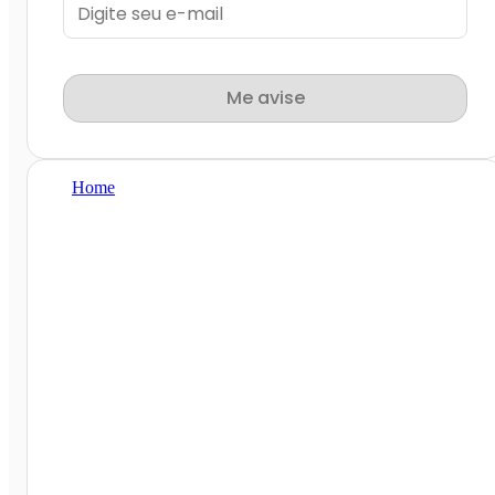
Me avise
Home