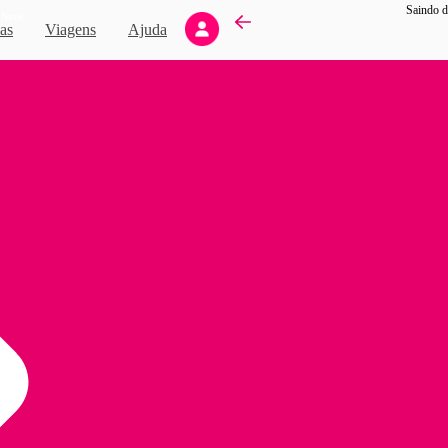
Saindo d
Novo
as
Viagens
Ajuda