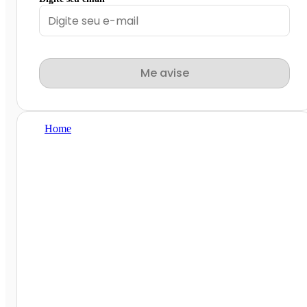
Me avise
Home