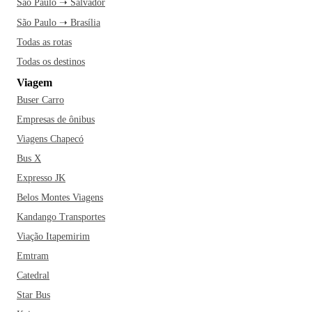
São Paulo ➝ Salvador
São Paulo ➝ Brasília
Todas as rotas
Todas os destinos
Viagem
Buser Carro
Empresas de ônibus
Viagens Chapecó
Bus X
Expresso JK
Belos Montes Viagens
Kandango Transportes
Viação Itapemirim
Emtram
Catedral
Star Bus