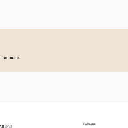
m promotor.
Poltrona
50
10/08