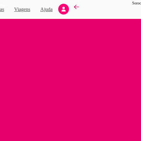
Soroc
Novo
as
Viagens
Ajuda