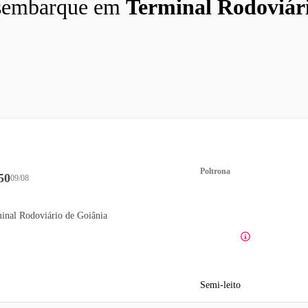
sembarque em
Terminal Rodoviár
Poltrona
50
09/08
inal Rodoviário de Goiânia
Semi-leito