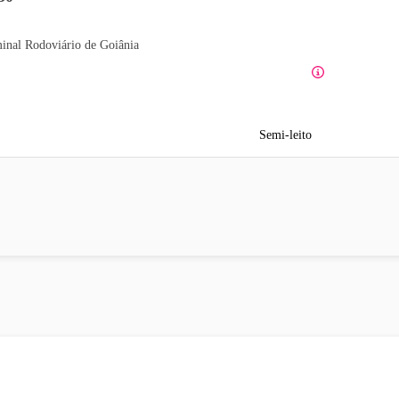
inal Rodoviário de Goiânia
Semi-leito