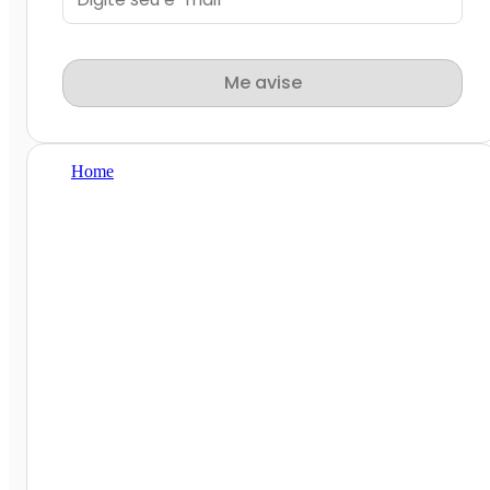
Me avise
Home