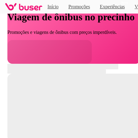
Novo
Início
Promoções
Experiências
V
Viagem de ônibus no precinho
Promoções e viagens de ônibus com preços imperdíveis.