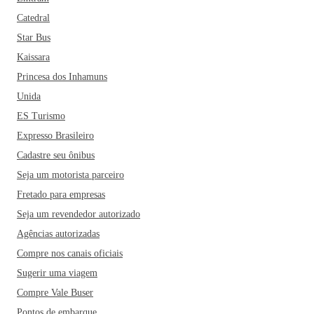
Catedral
Star Bus
Kaissara
Princesa dos Inhamuns
Unida
ES Turismo
Expresso Brasileiro
Cadastre seu ônibus
Seja um motorista parceiro
Fretado para empresas
Seja um revendedor autorizado
Agências autorizadas
Compre nos canais oficiais
Sugerir uma viagem
Compre Vale Buser
Pontos de embarque