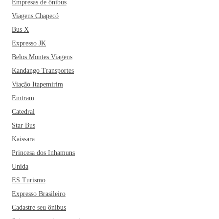
Empresas de ônibus
Viagens Chapecó
Bus X
Expresso JK
Belos Montes Viagens
Kandango Transportes
Viação Itapemirim
Emtram
Catedral
Star Bus
Kaissara
Princesa dos Inhamuns
Unida
ES Turismo
Expresso Brasileiro
Cadastre seu ônibus