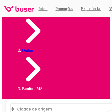
Novo
Início
Promoções
Experiências
V
Home
Ônibus
Bonito - MS