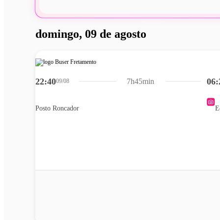
domingo, 09 de agosto
22:40
06:
7h45min
09/08
Posto Roncador
E