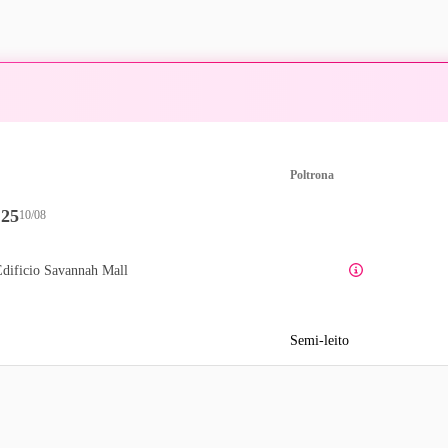
Poltrona
:25
10/08
dificio Savannah Mall
Semi-leito