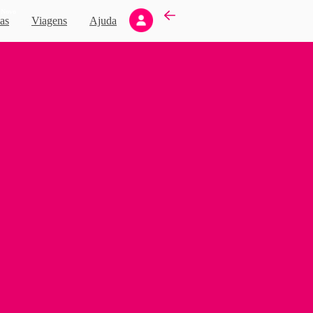
Novo
as
Viagens
Ajuda