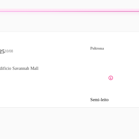
Poltrona
25
10/08
dificio Savannah Mall
Semi-leito