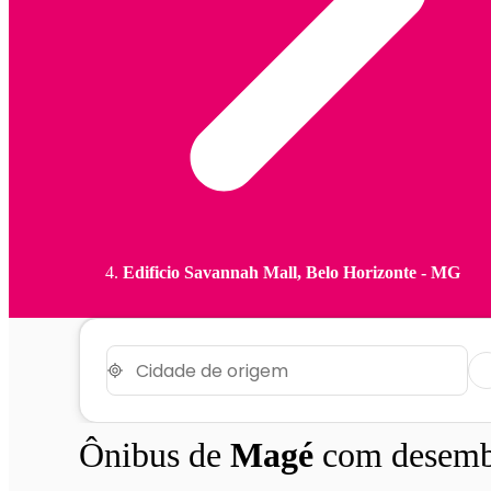
Edificio Savannah Mall, Belo Horizonte - MG
Ônibus de
Magé
com desem