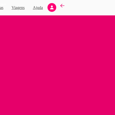
Novo
as
Viagens
Ajuda