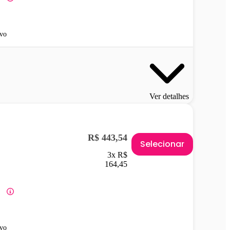
vo
Ver detalhes
R$ 443,54
Selecionar
3x R$
164,45
vo