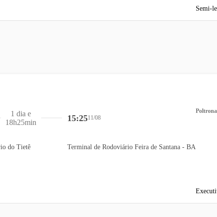
Semi-le
Poltrona
1 dia e
15:25
11/08
18h25min
io do Tietê
Terminal de Rodoviário Feira de Santana - BA
Executi