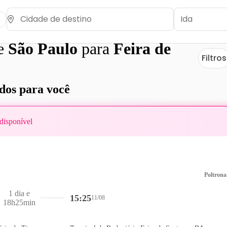
de
São Paulo
para
Feira de
Filtros
os para você
disponível
Poltrona
1 dia e
15:25
11/08
18h25min