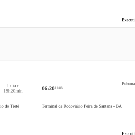
Executi
Poltrona
1 dia e
06:20
11/08
18h20min
io do Tietê
Terminal de Rodoviário Feira de Santana - BA
Executi