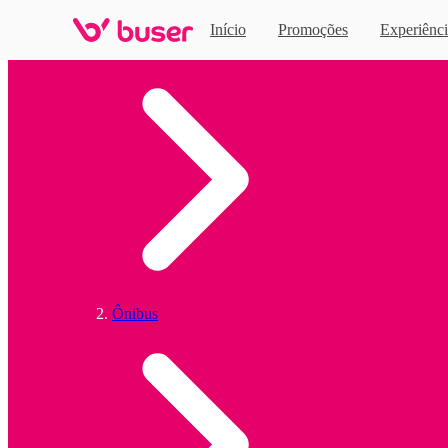
Início
Promoções
Experiênci
Home
Ônibus