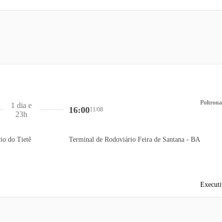
Poltrona
1 dia e
16:00
11/08
23h
io do Tietê
Terminal de Rodoviário Feira de Santana - BA
Executi