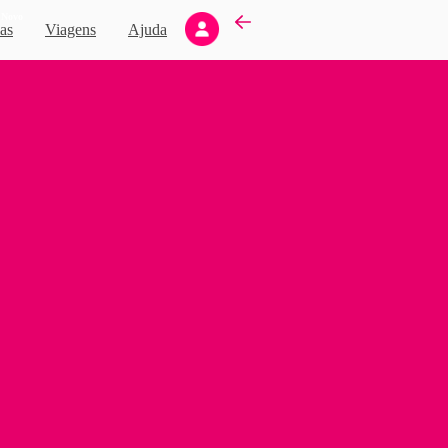
Novo
as
Viagens
Ajuda