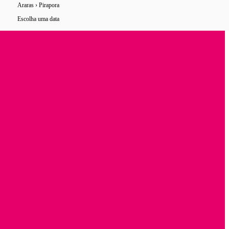
Araras › Pirapora
0 horários
de ônibus encontrados
Escolha uma data