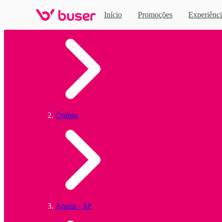
Início
Promoções
Experiênci
Home
Ônibus
Araras - SP