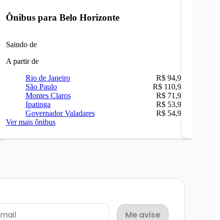
Ônibus para
Belo Horizonte
Ônibu
Saindo de
Saindo 
A partir de
A partir 
Rio de Janeiro
R$ 94,90
Ri
São Paulo
R$ 110,90
Be
Montes Claros
R$ 71,90
Sã
Ipatinga
R$ 53,90
Ip
Governador Valadares
R$ 54,90
Ca
Ver mais ônibus
Ver mais
Me avise