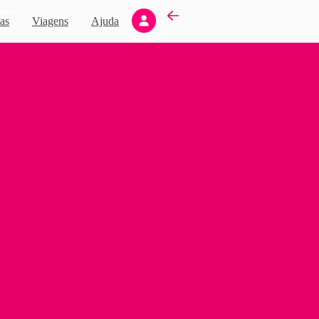
Novo
as
Viagens
Ajuda