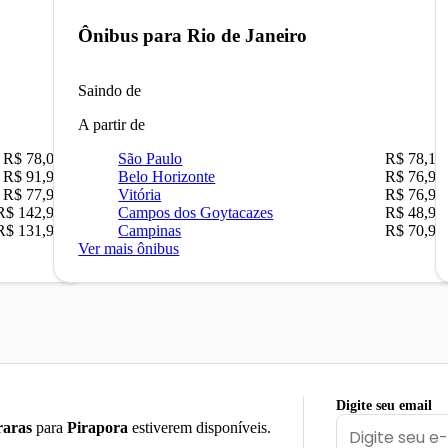
Ônibus para
Rio de Janeiro
Saindo de
A partir de
R$ 78,02
São Paulo
R$ 78,16
R$ 91,90
Belo Horizonte
R$ 76,90
R$ 77,90
Vitória
R$ 76,90
R$ 142,90
Campos dos Goytacazes
R$ 48,90
R$ 131,90
Campinas
R$ 70,90
Ver mais ônibus
Digite seu email
aras
para
Pirapora
estiverem disponíveis.