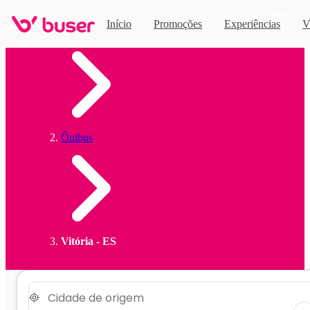
Novo
Início
Promoções
Experiências
V
Home
Ônibus
Vitória - ES