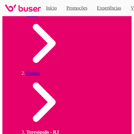
Novo
Início
Promoções
Experiências
V
Home
Ônibus
Teresópolis - RJ