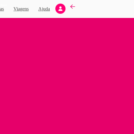
Novo
as
Viagens
Ajuda