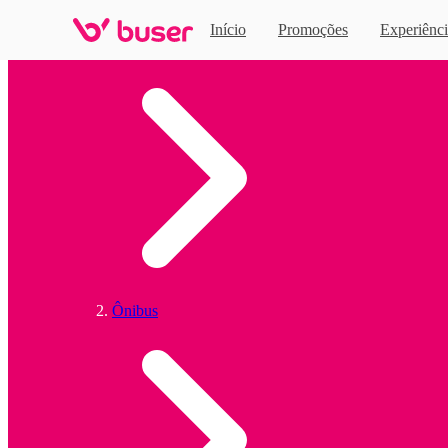
Início
Promoções
Experiênci
Home
Ônibus