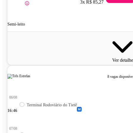
3x R$ 85,27
Semi-leito
Ver detalh
8 vagas disponíve
06/08
Terminal Rodoviário do Tietê
16:46
07/08