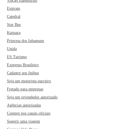
Viação Itapemirim
Emtram
Catedral
Star Bus
Kaissara
Princesa dos Inhamuns
Unida
ES Turismo
Expresso Brasileiro
Cadastre seu ônibus
Seja um motorista parceiro
Fretado para empresas
Seja um revendedor autorizado
Agências autorizadas
Compre nos canais oficiais
Sugerir uma viagem