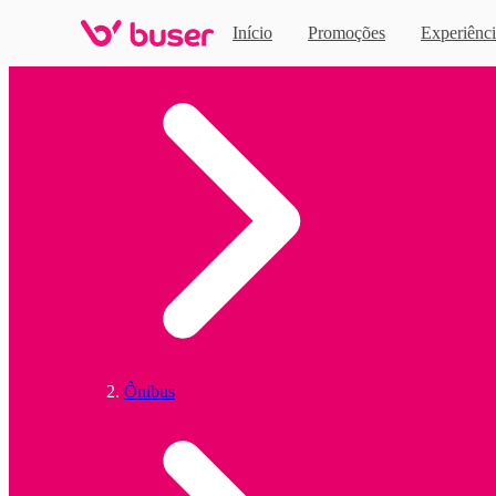
Início
Promoções
Experiênci
Home
Ônibus