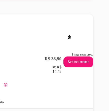
1 vaga neste preço
R$ 38,90
Selecionar
3x R$
14,42
ito