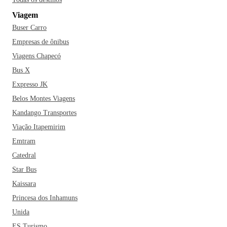
conhecida como a “capital do cerrado” e é o lar escolhido
Viagem
por diversos artistas sertanejos como Maiara e Maraísa,
Buser Carro
Marília Mendonça, Leonardo, Zé Felipe, Gusttavo Lima e
outros nomes de peso.
Se estiver planejando a sua viagem
Empresas de ônibus
para Goiânia, não deixe de incluir na rota algumas das
Viagens Chapecó
praças da cidade - Goiânia é conhecida como a capital com
Bus X
o maior número de praças no Brasil. O município também é
Expresso JK
um dos que possuem mais bens tombados pelo IPHAN -
Belos Montes Viagens
Instituto do Patrimônio Histórico e Artístico Nacional.
Kandango Transportes
Dentre eles estão o Teatro Goiânia, a Estação Ferroviária, o
coreto da Praça Cívica, a mureta e o trampolim do Lago das
Viação Itapemirim
Rosas, o Grande Hotel, o Museu Pedro Ludovico Teixeira e
Emtram
o Palácio das Esmeraldas. Aproveite para conhecer todos!
Catedral
Star Bus
Kaissara
Princesa dos Inhamuns
Unida
ES Turismo