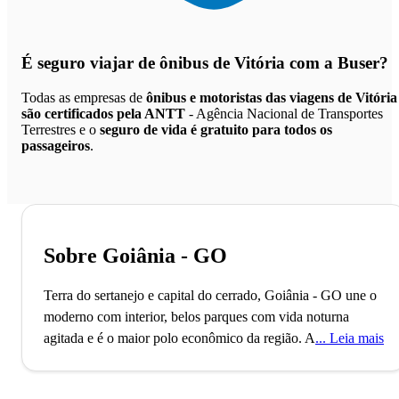
É seguro viajar de ônibus de Vitória
com a Buser?
Todas as empresas de
ônibus e motoristas das viagens de Vitória
são certificados pela ANTT
- Agência Nacional de Transportes
Terrestres e o
seguro de vida é gratuito para todos os
passageiros
.
Sobre Goiânia - GO
Terra do sertanejo e capital do cerrado, Goiânia - GO une o
moderno com interior, belos parques com vida noturna
agitada e é o maior polo econômico da região.
A cidade de
Leia mais
Goiânia, capital do estado de Goiás, conta com mais de 1
milhão de habitantes e é a segunda cidade mais populosa do