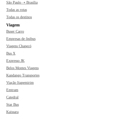
São Paulo ➝ Brasília
Cascavel possui o 6º maior Produto Interno Bruto (PIB) do
Todas as rotas
Paraná e o 90º maior do Brasil. O município, que possui um
Todas os destinos
significativo número de praças e parques públicos, é
Viagem
bastante preocupado com a preservação ambiental. Dentre
Buser Carro
os eventos mais populares realizados pela cidade estão o
Cascavel de Ouro, prova automobilística brasileira
Empresas de ônibus
considerada a principal do Brasil na categoria Turismo, a
Viagens Chapecó
Feira Agropecuária e Industrial de Cascavel (Expovel) e a
Bus X
Festa da Padroeira.
Expresso JK
Belos Montes Viagens
Se você está planejando adquirir uma passagem para viajar
Kandango Transportes
pra Cascavel, não pode deixar de inserir um passeio pelo
Parque Ecológico Paulo Gorski, o Zoológico Municipal de
Viação Itapemirim
Cascavel, o Teatro Municipal e a Ponte Molhada. Dentre os
Emtram
restaurantes mais famosos da cidade estão ainda a Pizzaria
Catedral
Quinta da Oliva, o Restaurante Monte Líbano e o Dom
Star Bus
Guilhermo! Cascavel é uma boa opção de destino para
Kaissara
aqueles que buscam um lugar tranquilo e sossegado para as