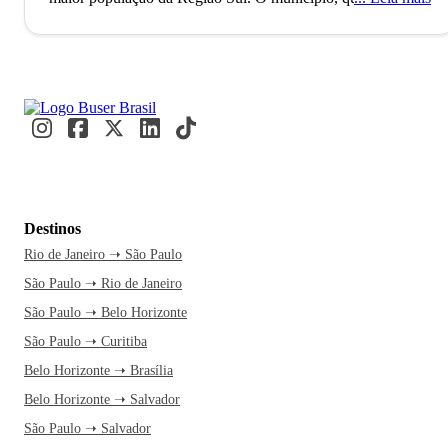
a sede da Região Metropolitana de Cascavel, foi fundado no
ano de 1951 e destaca-se como importante pólo estratégico
do Mercosul. A economia de Cascavel é influenciada pelo
setor comercial, de prestação de serviços e pela indústria.
Cascavel é, inclusive, a 3ª melhor cidade do Paraná e a 23ª
do Brasil para se fazer negócios, segundo a Revista Exame.
Famosa pelas suas vastas áreas verdes, Cascavel possui
inúmeras opções de lazer importantes como, por exemplo, a
Destinos
Casa Dirceu Rosa, uma das construções mais inusitadas do
Rio de Janeiro ➝ São Paulo
município, além do Calçadão da Avenida Brasil, repleta de
São Paulo ➝ Rio de Janeiro
cafés, sorveterias, revistarias e uma excelente feirinha de
artesanato. Quem viaja para Cascavel, também não pode ir
São Paulo ➝ Belo Horizonte
embora sem experimentar as delícias da gastronomia
São Paulo ➝ Curitiba
paranaense: pinhão, boi no rolete, galinha ao molho, quirera
Belo Horizonte ➝ Brasília
com frango e pernil à pururuca. Um dos restaurantes mais
Belo Horizonte ➝ Salvador
recomendados pelos moradores da cidade é, inclusive, o
São Paulo ➝ Salvador
Martignoni Bier.