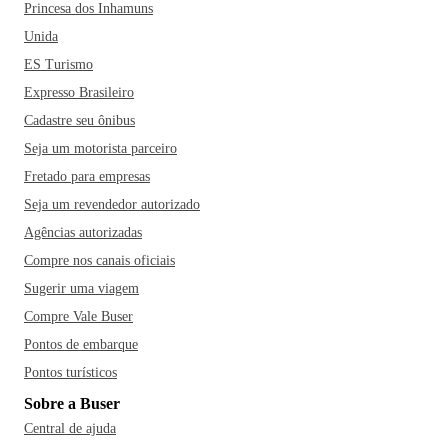
Princesa dos Inhamuns
férias com a família.
Unida
ES Turismo
Expresso Brasileiro
Cadastre seu ônibus
Seja um motorista parceiro
Fretado para empresas
Seja um revendedor autorizado
Agências autorizadas
Compre nos canais oficiais
Sugerir uma viagem
Compre Vale Buser
Pontos de embarque
Pontos turísticos
Sobre a Buser
Central de ajuda