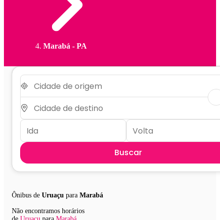
Marabá - PA
Buscar
Ônibus de
Uruaçu
para
Marabá
Não encontramos horários
de
Uruaçu
para
Marabá