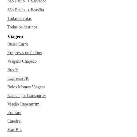
São Paulo ➝ Salvador
São Paulo ➝ Brasília
Todas as rotas
Todas os destinos
Viagem
Buser Carro
Empresas de ônibus
Viagens Chapecó
Bus X
Expresso JK
Belos Montes Viagens
Kandango Transportes
Viação Itapemirim
Emtram
Catedral
Star Bus