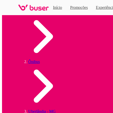
Início
Promoções
Experiênci
Home
Ônibus
Uberlândia - MG