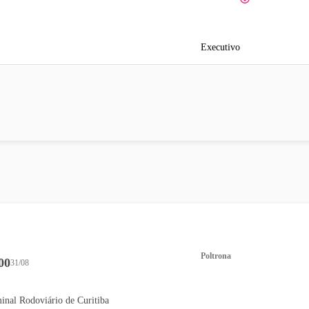
Executivo
Poltrona
00
31/08
inal Rodoviário de Curitiba