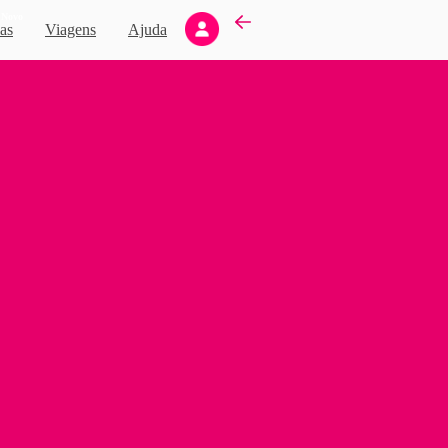
Novo
as
Viagens
Ajuda