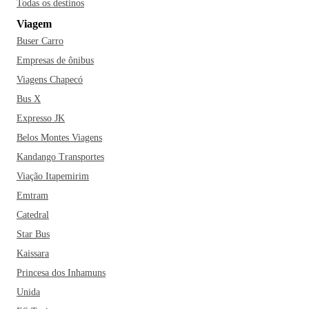
Todas os destinos
Viagem
Buser Carro
Empresas de ônibus
Viagens Chapecó
Bus X
Expresso JK
Belos Montes Viagens
Kandango Transportes
Viação Itapemirim
Emtram
Catedral
Star Bus
Kaissara
Princesa dos Inhamuns
Unida