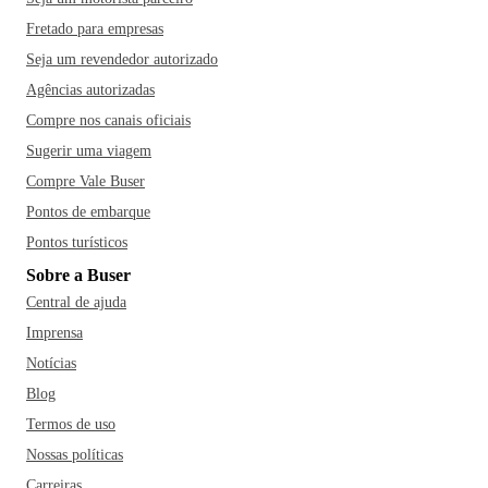
Fretado para empresas
Seja um revendedor autorizado
Agências autorizadas
Compre nos canais oficiais
Sugerir uma viagem
Compre Vale Buser
Pontos de embarque
Pontos turísticos
Sobre a Buser
Central de ajuda
Imprensa
Notícias
Blog
Termos de uso
Nossas políticas
Carreiras