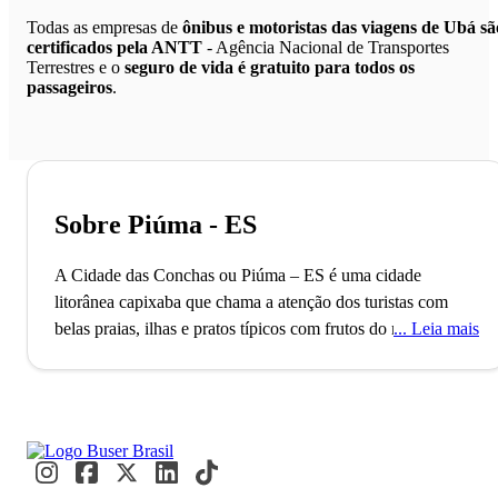
Todas as empresas de
ônibus e motoristas das viagens de Ubá sã
certificados pela ANTT
- Agência Nacional de Transportes
Terrestres e o
seguro de vida é gratuito para todos os
passageiros
.
Sobre Piúma - ES
A Cidade das Conchas ou Piúma – ES é uma cidade
litorânea capixaba que chama a atenção dos turistas com
belas praias, ilhas e pratos típicos com frutos do mar.
Leia mais
Localizada no Estado do Espírito Santo, a cidade litorânea
de Piúma foi fundada em 1883 em uma área que
anteriormente era povoada pelos índios Goitacazes. Seu
apelido é “Cidade das Conchas”, por causa do artesanato
local que utiliza as conchas encontradas nas praias como
matéria-prima. A grande produção de conchas se destaca no