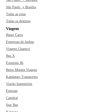
apreciar as obras icônicas de grandes artistas. Caminhe pela
Avenida Paulista e sinta a energia cultural dos artistas de rua
São Paulo ➝ Brasília
e musicistas. Faça uma pausa no Parque Ibirapuera e
Todas as rotas
aproveite para relaxar enquanto observa os visitantes de
Todas os destinos
todas as partes do mundo. Curta São Paulo ao máximo e
Viagem
viva tudo que a cidade tem para oferecer!
Buser Carro
Empresas de ônibus
Viagens Chapecó
Bus X
Expresso JK
Belos Montes Viagens
Kandango Transportes
Viação Itapemirim
Emtram
Catedral
Star Bus
Kaissara