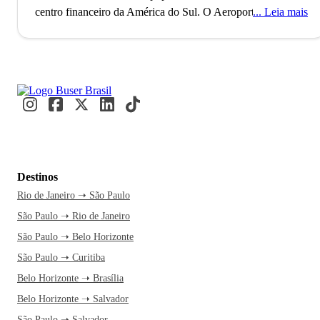
centro financeiro da América do Sul.
O Aeroporto de
Leia mais
Guarulhos, o segundo maior do Brasil, conecta São Paulo
ao mundo, refletindo seu status como uma metrópole global
alfa. Com mais de 11 milhões de habitantes, a cidade é
reconhecida como a Capital Mundial da Gastronomia, onde
eventos internacionais como a Bienal de Arte e a São Paulo
Fashion Week acontecem. Paulistanos e visitantes se
misturam nos movimentados terminais e nas ruas vibrantes,
criando um fluxo constante de cultura e inovação.
A caminho
de São Paulo, você já se imagina explorando a Avenida
Destinos
Paulista e suas atrações culturais. A cidade nunca dorme, e
Rio de Janeiro ➝ São Paulo
essa energia contagiante é motivo mais do que suficiente
São Paulo ➝ Rio de Janeiro
para embarcar agora. Uma passagem de ônibus pela Buser
transforma a viagem em um momento de relaxamento, com
São Paulo ➝ Belo Horizonte
tempo livre para você planejar cada detalhe. Além disso, o
São Paulo ➝ Curitiba
atendimento 24h garante segurança e facilidade na hora de
Belo Horizonte ➝ Brasília
viajar. E quando o ônibus chega à rodoviária, a experiência
Belo Horizonte ➝ Salvador
paulistana se inicia.
No MASP, aproveite uma tarde para
São Paulo ➝ Salvador