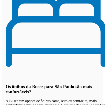
Os
ônibus da Buser para São Paulo são mais
confortáveis
?
A Buser tem opções de ônibus cama, leito ou semi-leito,
mais