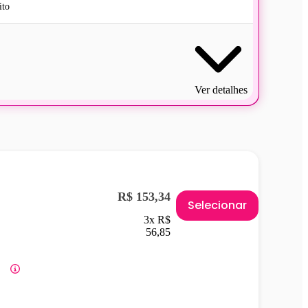
ito
Ver detalhes
R$ 153,34
Selecionar
3x R$
56,85