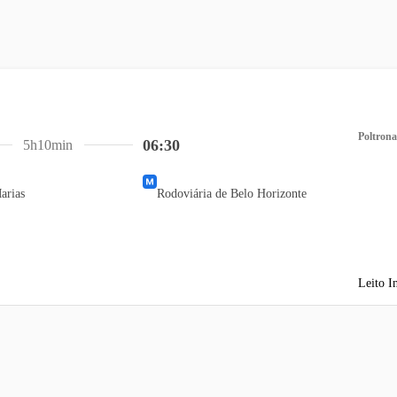
Poltrona
06:30
5h10min
arias
Rodoviária de Belo Horizonte
Leito I