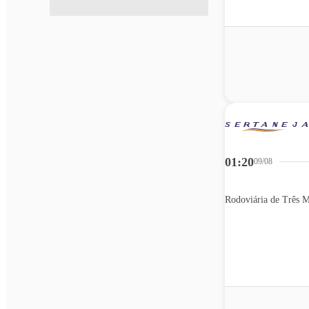
01:20
09/08
Rodoviária de Três M