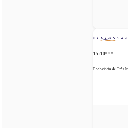
15:10
09/08
Rodoviária de Três M