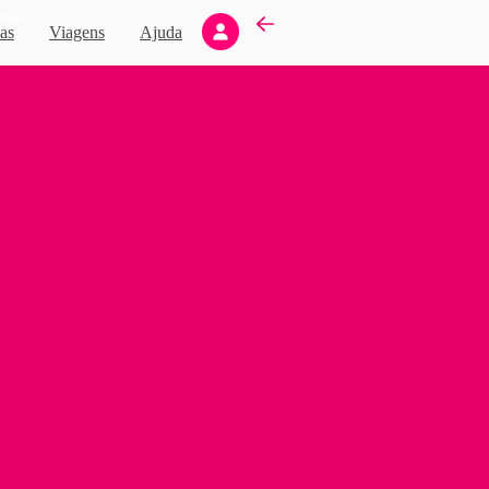
Novo
as
Viagens
Ajuda