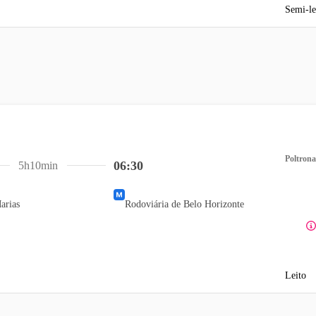
Semi-le
Poltrona
06:30
5h10min
arias
Rodoviária de Belo Horizonte
Leito