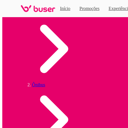
Início
Promoções
Experiênci
Home
Ônibus