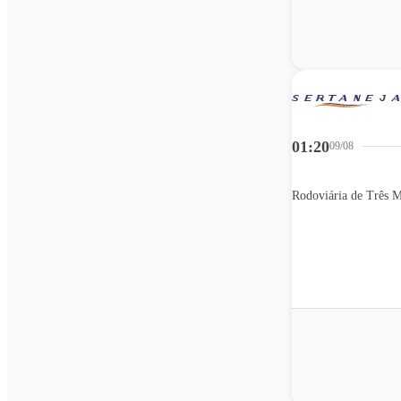
01:20
09/08
Rodoviária de Três M