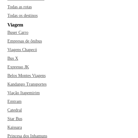
esperando o quê? Vai logo conhecer o Rio!
Todas as rotas
Todas os destinos
Viagem
Buser Carro
Empresas de ônibus
Viagens Chapecó
Bus X
Expresso JK
Belos Montes Viagens
Kandango Transportes
Viação Itapemirim
Emtram
Catedral
Star Bus
Kaissara
Princesa dos Inhamuns