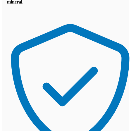
mineral
.