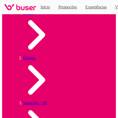
Novo
Início
Promoções
Experiências
V
22 horários
de ônibus encontrados
Home
Ônibus
Sorocaba - SP