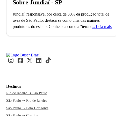
Sobre Jundiaí - SP
Jundiaí, responsável por cerca de 30% da produção total de
uvas de São Paulo, destaca-se como uma das maiores
produtoras do estado. Conhecida como a "terra da uva e do
Leia mais
morango", a cidade também possui o 7º maior Produto
Interno Bruto de São Paulo, refletindo sua força econômica.
Nos fins de semana, moradores das proximidades visitam
suas rotas turísticas e desfrutam das delícias locais.
A Rota
Turística do Vinho, que é uma das principais atrações da
cidade, promete encantar os visitantes com o sabor dos
vinhos locais. Essa viagem é perfeita para quem busca uma
pausa da rotina e um mergulho na cultura e sabores do
interior paulista. Com uma passagem de ônibus pela Buser,
Destinos
você aproveita o conforto e o tempo livre para relaxar, sem
Rio de Janeiro ➝ São Paulo
se preocupar com a direção. O atendimento está disponível
São Paulo ➝ Rio de Janeiro
24h, garantindo segurança e facilidade na sua experiência.
Quando o ônibus chega à rodoviária, você já pode sentir a
São Paulo ➝ Belo Horizonte
energia única do lugar.
No Jardim Botânico, caminhe entre
São Paulo ➝ Curitiba