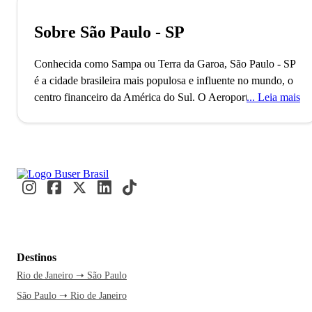
Sobre São Paulo - SP
Conhecida como Sampa ou Terra da Garoa, São Paulo - SP
é a cidade brasileira mais populosa e influente no mundo, o
centro financeiro da América do Sul.
O Aeroporto de
Leia mais
Guarulhos, o segundo maior do Brasil, conecta São Paulo
ao mundo, refletindo seu status como uma metrópole global
alfa. Com mais de 11 milhões de habitantes, a cidade é
reconhecida como a Capital Mundial da Gastronomia, onde
eventos internacionais como a Bienal de Arte e a São Paulo
Fashion Week acontecem. Paulistanos e visitantes se
misturam nos movimentados terminais e nas ruas vibrantes,
criando um fluxo constante de cultura e inovação.
A caminho
de São Paulo, você já se imagina explorando a Avenida
Destinos
Paulista e suas atrações culturais. A cidade nunca dorme, e
Rio de Janeiro ➝ São Paulo
essa energia contagiante é motivo mais do que suficiente
São Paulo ➝ Rio de Janeiro
para embarcar agora. Uma passagem de ônibus pela Buser