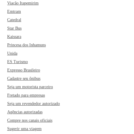
Viação Itapemirim
Emtram
Catedral
Star Bus
Kaissara
Princesa dos Inhamuns
Unida
ES Turismo
Expresso Brasileiro
Cadastre seu ônibus
Seja um motorista parceiro
Fretado para empresas
Seja um revendedor autorizado
Agências autorizadas
Compre nos canais oficiais
Sugerir uma viagem