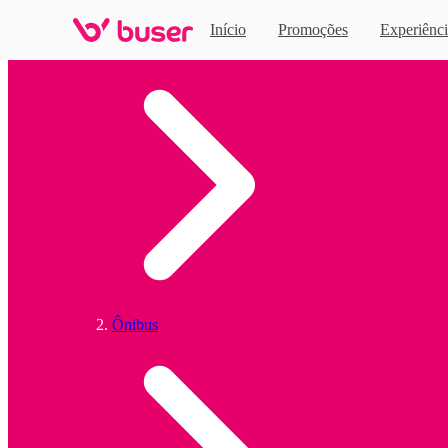
Início
Promoções
Experiênci
Home
Ônibus