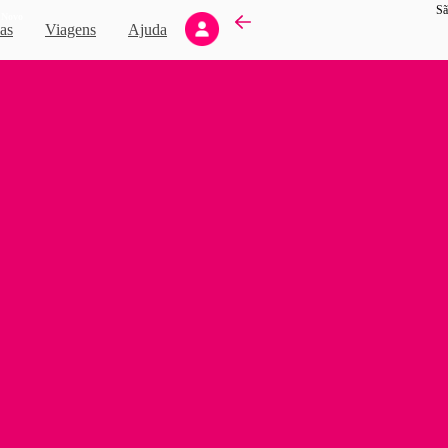
Sã
Novo
as
Viagens
Ajuda