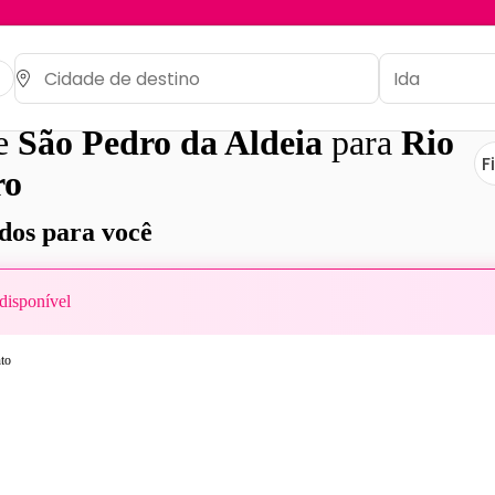
de
São Pedro da Aldeia
para
Rio
F
ro
os para você
disponível