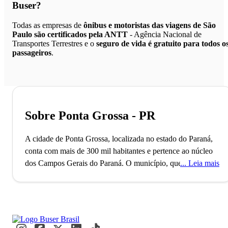
Buser?
Todas as empresas de
ônibus e motoristas das viagens de São
Paulo são certificados pela ANTT
- Agência Nacional de
Transportes Terrestres e o
seguro de vida é gratuito para todos o
passageiros
.
Sobre Ponta Grossa - PR
A cidade de Ponta Grossa, localizada no estado do Paraná,
conta com mais de 300 mil habitantes e pertence ao núcleo
dos Campos Gerais do Paraná. O município, que é
Leia mais
popularmente conhecido como Princesa dos Campos e
Capital Cívica do Paraná, foi fundado no ano de 1855 e
conta com a 9ª maior população da região Sul do Brasil.
Ponta Grossa é, ainda, formada pela sede e pelos distritos de
Itaiacoca, Guaragi, Uvaia e Periquitos.