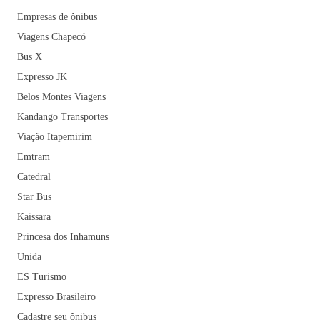
(UTFPR) e centenas de outras particulares.
Empresas de ônibus
Se você está planejando passar as suas próximas férias lá,
Viagens Chapecó
não pode deixar de também incluir no roteiro a Represa dos
Bus X
Alagados, a Casa da Memória Paraná, a Estação Saudade, o
Expresso JK
Cine-Teatro Ópera e a Igreja do Rosário. Um outro destaque
Belos Montes Viagens
vai também para a gastronomia ponta-grossense. Dentre os
Kandango Transportes
restaurantes mais famosos da cidade estão o La Gondola, o
Kalinka Bar e Música e o Boteco do Visconde. Ponta
Viação Itapemirim
Grossa também oferece inúmeras opções econômicas e
Emtram
confortáveis de hospedagem!
Catedral
Star Bus
Kaissara
Princesa dos Inhamuns
Unida
ES Turismo
Expresso Brasileiro
Cadastre seu ônibus