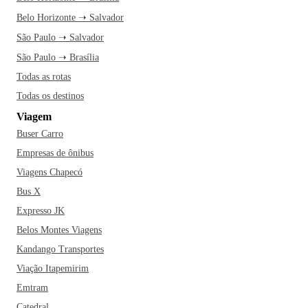
Belo Horizonte ➝ Salvador
São Paulo ➝ Salvador
São Paulo ➝ Brasília
Todas as rotas
Todas os destinos
Viagem
Buser Carro
Empresas de ônibus
Viagens Chapecó
Bus X
Expresso JK
Belos Montes Viagens
Kandango Transportes
Viação Itapemirim
Emtram
Catedral