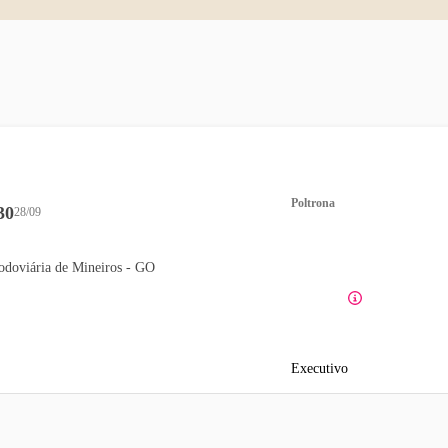
Poltrona
30
28/09
odoviária de Mineiros - GO
Executivo