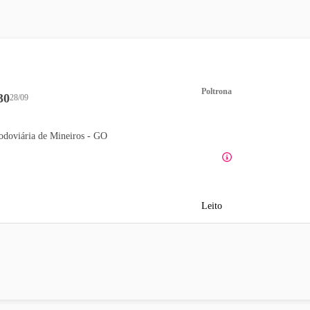
Poltrona
30
28/09
odoviária de Mineiros - GO
Leito