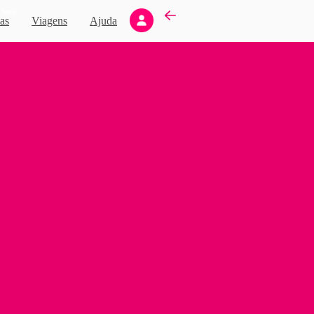
Novo
as
Viagens
Ajuda