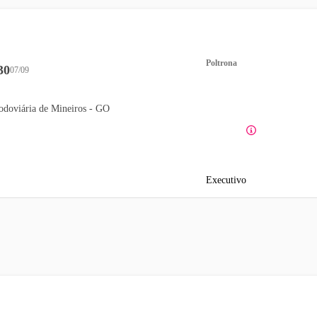
Poltrona
30
07/09
odoviária de Mineiros - GO
Executivo