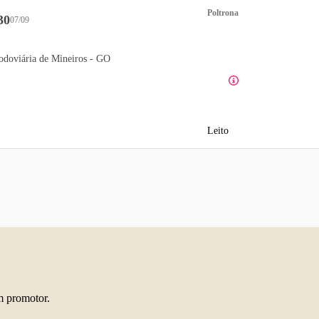
Poltrona
30
07/09
odoviária de Mineiros - GO
Leito
m promotor.