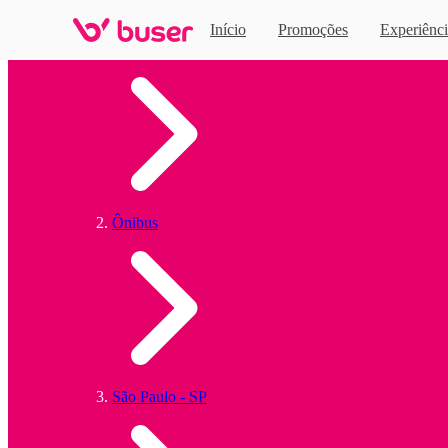
Início
Promoções
Experiênci
Home
Ônibus
São Paulo - SP