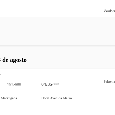
Semi-le
 de agosto
Poltrona
04:35
4h45min
24/08
a Madrugada
Hotel Avenida Matão