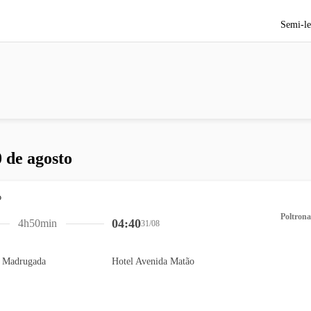
Semi-le
 de agosto
Poltrona
04:40
4h50min
31/08
a Madrugada
Hotel Avenida Matão