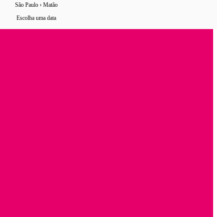
São Paulo › Matão
12 horários
de ônibus encontrados
Escolha uma data