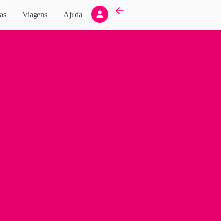
Novo
as
Viagens
Ajuda