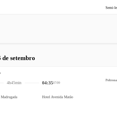
Semi-le
6 de setembro
Poltrona
04:35
4h45min
07/09
a Madrugada
Hotel Avenida Matão