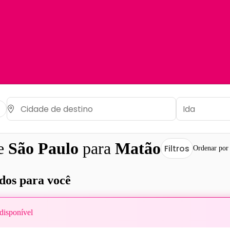
de
São Paulo
para
Matão
Filtros
Ordenar por
os para você
disponível