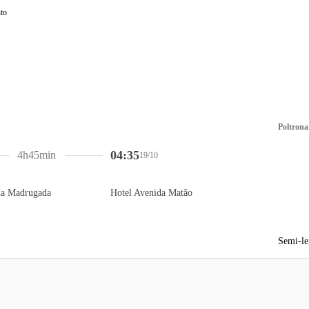
Poltrona
04:35
4h45min
19/10
da Madrugada
Hotel Avenida Matão
Semi-le