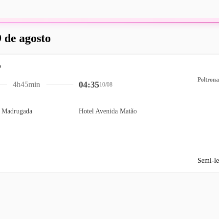
 de agosto
Poltrona
04:35
4h45min
10/08
a Madrugada
Hotel Avenida Matão
Semi-le