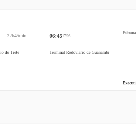
Poltrona
06:45
22h45min
17/08
io do Tietê
Terminal Rodoviário de Guanambi
Executi