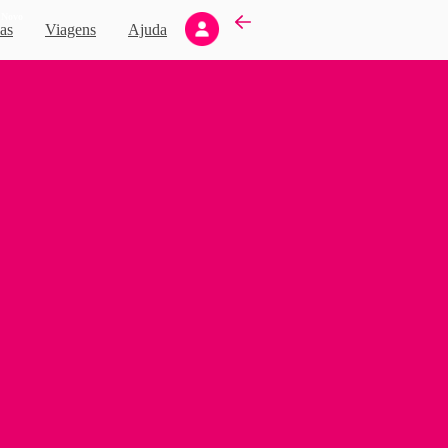
Novo
as
Viagens
Ajuda