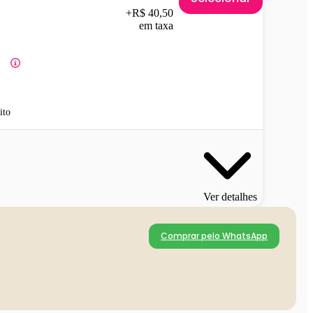
+R$ 40,50
em taxa
ito
Ver detalhes
Comprar pelo WhatsApp