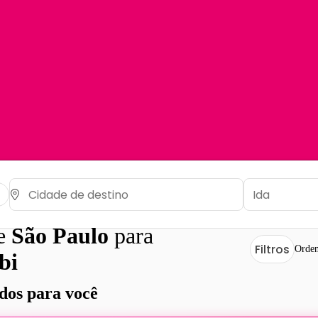
de
São Paulo
para
Filtros
Orden
bi
os para você