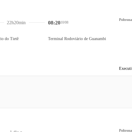
Poltrona
08:20
22h20min
10/08
io do Tietê
Terminal Rodoviário de Guanambi
Executi
Poltrona