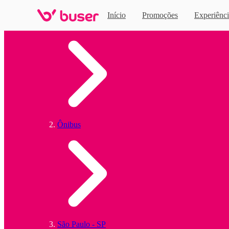
Início
Promoções
Experiênci
Home
Ônibus
São Paulo - SP