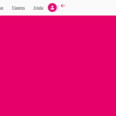
Novo
as
Viagens
Ajuda