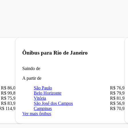
Ônibus para
Rio de Janeiro
Saindo de
A partir de
R$ 86,00
São Paulo
R$ 76,90
R$ 99,89
Belo Horizonte
R$ 79,90
R$ 75,90
Vitória
R$ 81,90
R$ 83,90
São José dos Campos
R$ 56,90
R$ 114,90
Campinas
R$ 70,90
Ver mais ônibus