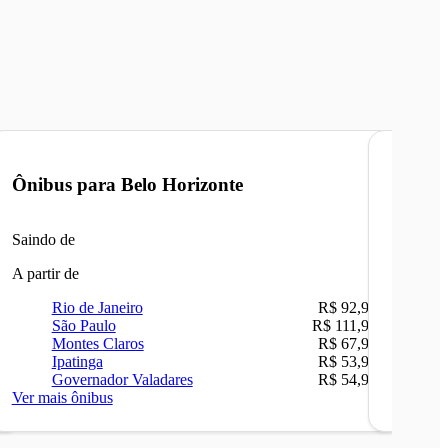
Ônibus para
Belo Horizonte
Ônibu
Saindo de
Saindo 
A partir de
A partir 
Rio de Janeiro
R$ 92,90
Ri
São Paulo
R$ 111,90
Be
Montes Claros
R$ 67,90
Sã
Ipatinga
R$ 53,90
Ip
Governador Valadares
R$ 54,90
Ca
Ver mais ônibus
Ver mais