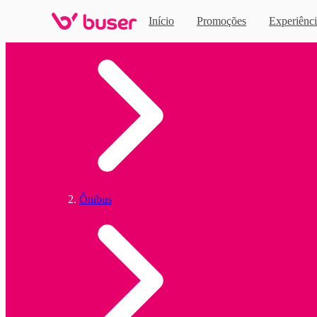
Início
Promoções
Experiênci
Home
Ônibus