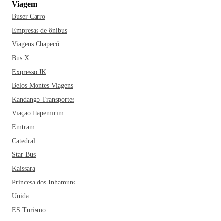
Viagem
Buser Carro
Empresas de ônibus
Viagens Chapecó
Bus X
Expresso JK
Belos Montes Viagens
Kandango Transportes
Viação Itapemirim
Emtram
Catedral
Star Bus
Kaissara
Princesa dos Inhamuns
Unida
ES Turismo