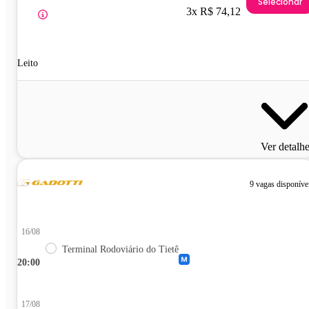
Selecionar
3x R$ 74,12
Leito
Ver detalh
9 vagas disponíve
16/08
Terminal Rodoviário do Tietê
20:00
17/08