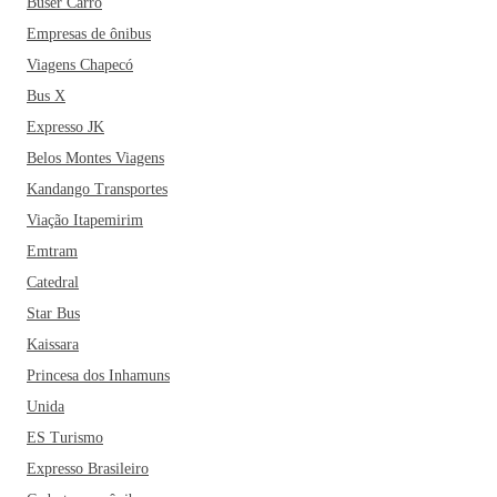
Buser Carro
Quintal da Tomy, a Pizzaria San Felipe, a Pizzaria Veritá e o
Cedro do Líbano! Ah, e não precisa se preocupar com
Empresas de ônibus
hospedagem, Assis conta com bons hotéis espalhados pela
Viagens Chapecó
cidade.
Bus X
Expresso JK
Belos Montes Viagens
Kandango Transportes
Viação Itapemirim
Emtram
Catedral
Star Bus
Kaissara
Princesa dos Inhamuns
Unida
ES Turismo
Expresso Brasileiro