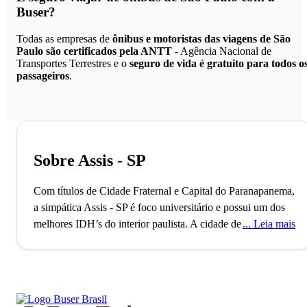
Buser?
Todas as empresas de
ônibus e motoristas das viagens de São
Paulo são certificados pela ANTT
- Agência Nacional de
Transportes Terrestres e o
seguro de vida é gratuito para todos o
passageiros
.
Sobre Assis - SP
Com títulos de Cidade Fraternal e Capital do Paranapanema,
a simpática Assis - SP é foco universitário e possui um dos
melhores IDH’s do interior paulista.
A cidade de Assis está
Leia mais
localizada no interior de São Paulo e conta com mais de 100
mil habitantes. Assis é um excelente lugar para se viver! O
Índice de Desenvolvimento Humano da cidade a colocou no
28º lugar do país, motivo pelo qual recebeu o título local de
Cidade Fraternal. Além disso, Assis também recebeu o título