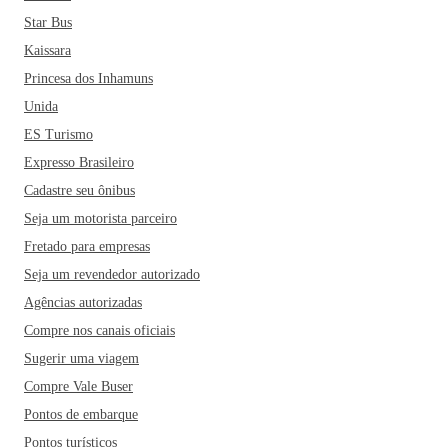
Museu Histórico da cidade. Dentre os restaurantes mais
Star Bus
famosos da cidade estão ainda o Boabá Bar e Restaurante, o
Kaissara
Bistrô Dal Molin, o O2 Life Restaurant e o Miguelito
Princesa dos Inhamuns
Mexicano. Ah, se puder escolher, a melhor época para
visitar a cidade é durante o mês de outubro. Época em que é
Unida
realizada a famosa Marejada, festa portuguesa e do pescado
ES Turismo
e principal festa municipal de Itajaí!
Expresso Brasileiro
Cadastre seu ônibus
Seja um motorista parceiro
Fretado para empresas
Seja um revendedor autorizado
Agências autorizadas
Compre nos canais oficiais
Sugerir uma viagem
Compre Vale Buser
Pontos de embarque
Pontos turísticos