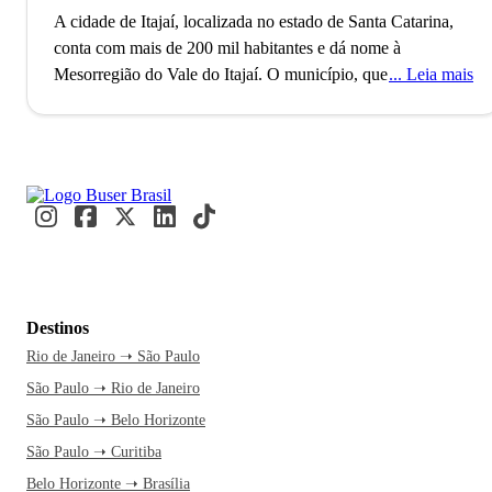
A cidade de Itajaí, localizada no estado de Santa Catarina,
conta com mais de 200 mil habitantes e dá nome à
Mesorregião do Vale do Itajaí. O município, que é também o
Leia mais
6º mais populoso do estado, foi fundado no ano de 1859 e
possui o 2º maior Produto Interno Bruto (PIB) do estado.
Itajaí é famosa pela sua economia sólida e padrão de
qualidade de vida relativamente alto dos habitantes. A
economia da cidade é fortemente influenciada pelo setor de
pesca, portuário e industrial. O Porto de Itajaí é, inclusive,
responsável pela maior parte das exportações da Região Sul
do Brasil.
Destinos
Cercada por belas praias e uma natureza impressionante,
Rio de Janeiro ➝ São Paulo
Itajaí é considerada um destino bastante popular entre os
São Paulo ➝ Rio de Janeiro
turistas que buscam um lugar mais tranquilo para descansar
e, até mesmo, para a prática do surfe. O município conta
São Paulo ➝ Belo Horizonte
com inúmeros pontos turísticos importantes como, por
São Paulo ➝ Curitiba
exemplo, a Praia Brava, a Praia das Cabeçudas, o Morro da
Belo Horizonte ➝ Brasília