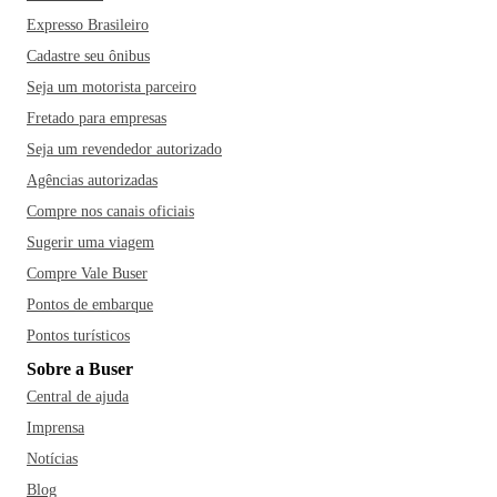
Expresso Brasileiro
Cadastre seu ônibus
Seja um motorista parceiro
Fretado para empresas
Seja um revendedor autorizado
Agências autorizadas
Compre nos canais oficiais
Sugerir uma viagem
Compre Vale Buser
Pontos de embarque
Pontos turísticos
Sobre a Buser
Central de ajuda
Imprensa
Notícias
Blog