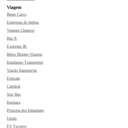
São Domingos, o Teatro Municipal Aniz Pacha e o
Viagem
Zoológico de Catanduva, que possui mais de 70 espécies em
Buser Carro
uma área de mata nativa preservada.
Quem viaja para a
cidade também não pode deixar de conhecer as delícias do
Empresas de ônibus
Bar do Takashi e os restaurantes preferidos da cidade, como
Viagens Chapecó
o Restaurante Mandarim, o clássico Iracema e o Bella Capri
Bus X
Pizza. Em Catanduva você pode encontrar inúmeras opções
Expresso JK
de hotéis e pousadas por um preço justo. Dentre os mais
Belos Montes Viagens
famosos e procurados pelos turistas estão o Hotel Líder e o
Kandango Transportes
Paradise Inn Hotel que, inclusive, oferecem um ótimo café
da manhã para os seus hóspedes. Aproveite a viagem!
Viação Itapemirim
Emtram
Catedral
Star Bus
Kaissara
Princesa dos Inhamuns
Unida
ES Turismo