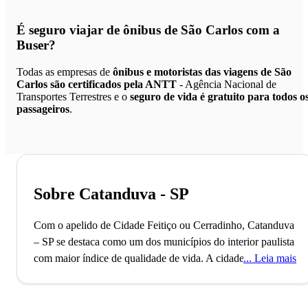
É seguro viajar de ônibus de São Carlos
com a
Buser?
Todas as empresas de
ônibus e motoristas das viagens de São
Carlos são certificados pela ANTT
- Agência Nacional de
Transportes Terrestres e o
seguro de vida é gratuito para todos o
passageiros
.
Sobre Catanduva - SP
Com o apelido de Cidade Feitiço ou Cerradinho, Catanduva
– SP se destaca como um dos municípios do interior paulista
com maior índice de qualidade de vida.
A cidade de
Leia mais
Catanduva, localizada no interior de São Paulo, conta com
pouco mais de 100 mil habitantes e é o 72º município mais
populoso do estado. Catanduva, que também já foi