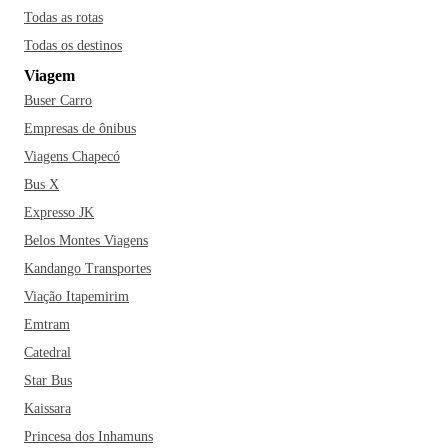
como o Bar Capelinha ou o filho da Truta e experimente
Todas as rotas
pratos saborosos que só Resende oferece. Curtiu? Então, vá
Todas os destinos
conhecer Resende agora!
Viagem
Buser Carro
Empresas de ônibus
Viagens Chapecó
Bus X
Expresso JK
Belos Montes Viagens
Kandango Transportes
Viação Itapemirim
Emtram
Catedral
Star Bus
Kaissara
Princesa dos Inhamuns