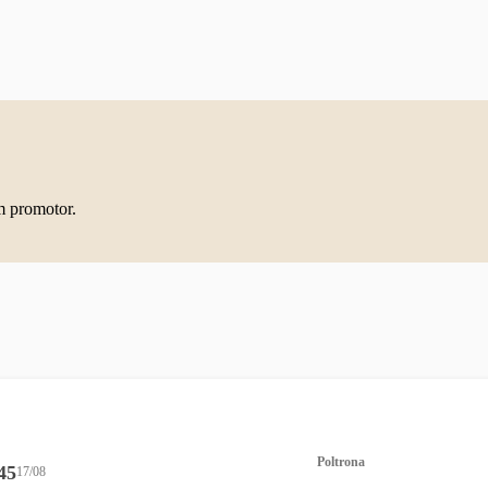
m promotor.
Poltrona
45
17/08