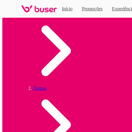
Início
Promoções
Experiênci
Home
Ônibus