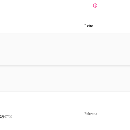
Leito
Poltrona
45
07/09