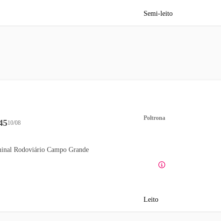
Semi-leito
Poltrona
45
10/08
inal Rodoviário Campo Grande
Leito