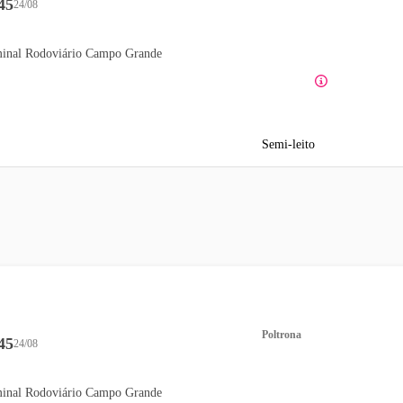
45
24/08
inal Rodoviário Campo Grande
Semi-leito
Poltrona
45
24/08
inal Rodoviário Campo Grande