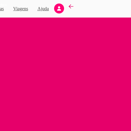
Novo
as
Viagens
Ajuda