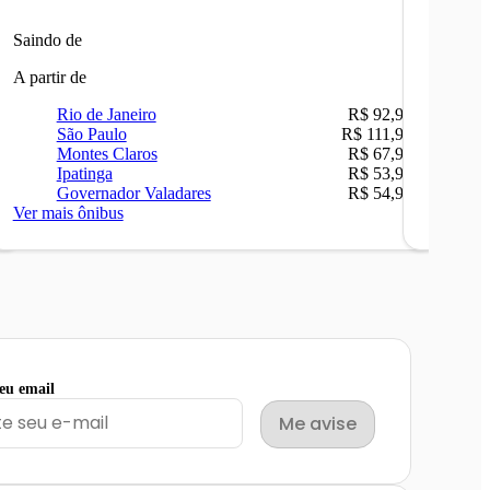
Saindo de
Saindo 
A partir de
A partir 
Rio de Janeiro
R$ 92,90
Ri
São Paulo
R$ 111,90
Be
Montes Claros
R$ 67,90
Sã
Ipatinga
R$ 53,90
Ip
Governador Valadares
R$ 54,90
Ca
Ver mais ônibus
Ver mais
seu email
Me avise