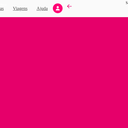
S
Novo
as
Viagens
Ajuda