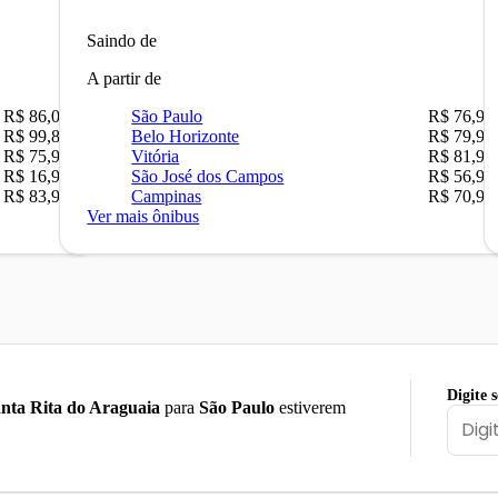
Saindo de
A partir de
R$ 86,00
São Paulo
R$ 76,90
R$ 99,89
Belo Horizonte
R$ 79,90
R$ 75,90
Vitória
R$ 81,90
R$ 16,90
São José dos Campos
R$ 56,90
R$ 83,90
Campinas
R$ 70,90
Ver mais ônibus
Digite 
nta Rita do Araguaia
para
São Paulo
estiverem