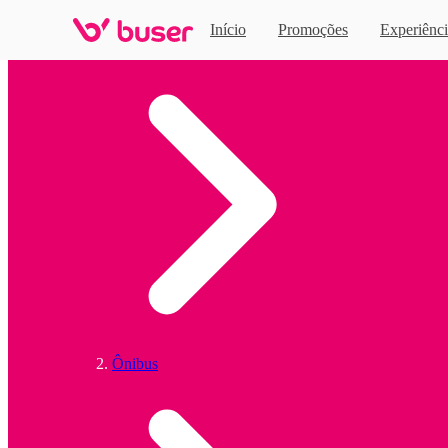
Início
Promoções
Experiênci
Home
Ônibus