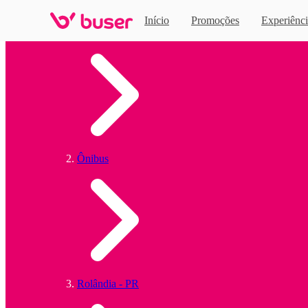
Início
Promoções
Experiênci
Home
Ônibus
Rolândia - PR