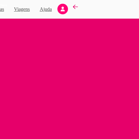
Novo
as
Viagens
Ajuda