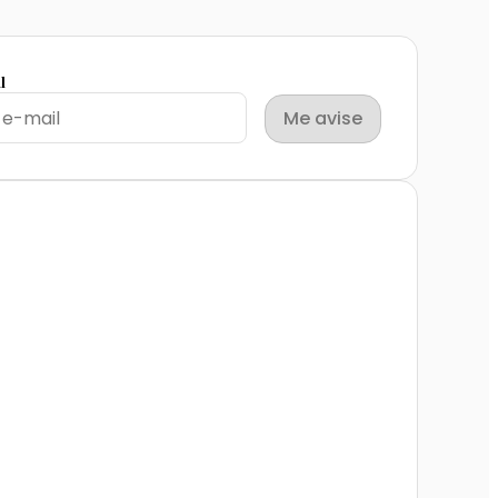
l
Me avise