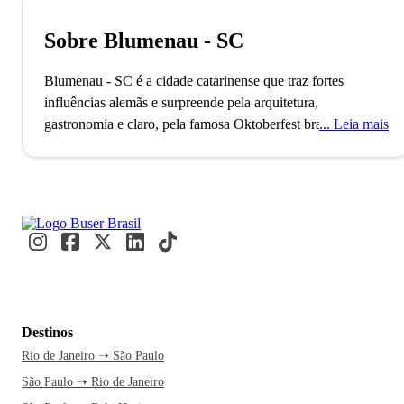
Sobre Blumenau - SC
Blumenau - SC é a cidade catarinense que traz fortes
influências alemãs e surpreende pela arquitetura,
gastronomia e claro, pela famosa Oktoberfest brasileira.
Leia mais
A
cidade de Blumenau, localizada no estado de Santa
Catarina, conta com mais de 300 mil habitantes e é a sede da
Região Metropolitana do Vale do Itajaí. O município, que
também é o 3º mais populoso do estado, o 8º maior da
Região Sul e o 78º do Brasil, foi fundado no ano de 1850 e
é a única cidade média-grande de Santa Catarina, além de
também ser um dos principais polos industriais, tecnológicos
e universitários do estado.
Destinos
Blumenau é considerada uma das cidades mais bonitas do
Rio de Janeiro ➝ São Paulo
Sul do país. Suas casas de arquitetura alemã, inspiradas na
São Paulo ➝ Rio de Janeiro
era medieval e na técnica enxaimel, transmitem aconchego e