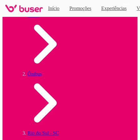
Novo
Início
Promoções
Experiências
V
0 horários
de ônibus encontrados
Home
Ônibus
Rio do Sul - SC