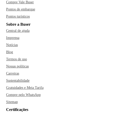
Compre Vale Buser
estão o Restaurante Moinho do Vale, o Bier Vila, o
Pontos de embarque
Mortadella Ristorante e o Cafehaus Glória. Ah, não deixe de
aproveitar a viagem para tirar lindas fotos no Vale Europeu
Pontos turísticos
de Blumenau!
Sobre a Buser
Central de ajuda
Imprensa
Notícias
Blog
Termos de uso
Nossas políticas
Carreiras
Sustentabilidade
Gratuidades e Meia Tarifa
Compre pelo WhatsApp
Sitemap
Certificações