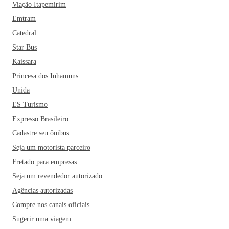
hospitais. O município gera boas oportunidades de emprego,
Viação Itapemirim
educação e saúde para os habitantes; motivo pelo qual
Emtram
Blumenau possui um dos maiores Índices de
Catedral
Desenvolvimento do país.
Já no turismo, a cidade também
Star Bus
são um destaque e reúne o que há de melhor em belezas
Kaissara
naturais, parques e museus, todos com uma arquitetura
Princesa dos Inhamuns
impecável. Um passeio imperdível é o Parque Vila
Germânica, que abriga diversas lojas e restaurantes na
Unida
cidade, a sensação é de estar dentro de uma vila tipicamente
ES Turismo
alemã. Mas se você de passeios com uma vista incrível, vale
Expresso Brasileiro
a pena v se aventurar pelo Parque Ecológico Spitzkopf, o
Cadastre seu ônibus
Parque Nacional da Serra do Itajaí ou o Parque Ramiro
Seja um motorista parceiro
Ruediger. Inclua no roteiro uma visita à Catedral São Paulo
Fretado para empresas
Apóstolo - cartão-postal da cidade -, ao Museu da Cerveja,
Museu Hering e à Rua XV de Novembro.
A gastronomia
Seja um revendedor autorizado
local é uma atração à parte; além das diversas cervejarias da
Agências autorizadas
cidade, é obrigatório experimentar a torta alemã, o strudel de
Compre nos canais oficiais
maçã, as cucas com farofa de banana, o chucrute e o joelho
Sugerir uma viagem
de porco. Dentre os restaurantes mais famosos da cidade